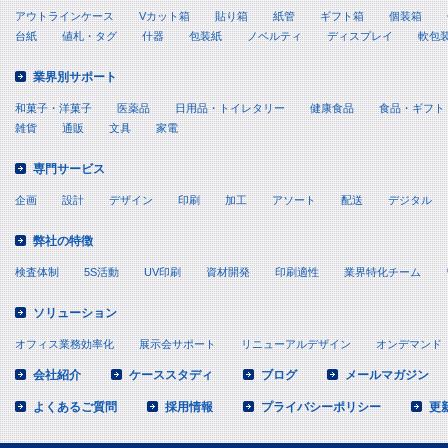
アウトラインケース
Vカット箱
貼り箱
紙管
ギフト箱
個装箱
台紙
値札・タグ
什器
包装紙
ノベルティ
ディスプレイ
軟包
業界別サポート
和菓子・洋菓子
医薬品
日用品・トイレタリー
健康食品
食品・ギフト
雑貨
通販
文具
家電
専門サービス
企画
設計
デザイン
印刷
加工
アソート
配送
デジタル
弊社の特徴
検査体制
5S活動
UV印刷
資材開発
印刷適性
業界特化チーム
ソリューション
オフィス業務効率化
展示会サポート
リニューアルデザイン
オンデマンド
会社紹介
ケーススタディ
ブログ
メールマガジン
よくあるご質問
採用情報
プライバシーポリシー
更