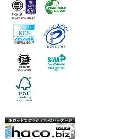
■
個人情報
かった場合
情報提供は任意
はご確認、ご回
■
開示対象
について
ご本人からの求
の通知･開示･
等」といいます
問合せ先」をご
【注記】リンク
さい。
「個人情報開示