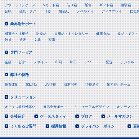
アウトラインケース
Vカット箱
貼り箱
紙管
ギフト箱
個装箱
〒534-0016 
台紙
値札・タグ
什器
包装紙
ノベルティ
ディスプレイ
軟包
TEL:06-6928-3
業界別サポート
■
認定個人
和菓子・洋菓子
医薬品
日用品・トイレタリー
健康食品
食品・ギフト
雑貨
通販
文具
家電
お客様は当社と
下記の協会にそ
専門サービス
できます。 一
企画
設計
デザイン
印刷
加工
アソート
配送
デジタル
個人情報保護苦情相談
弊社の特徴
フリーダイヤル TE
検査体制
5S活動
UV印刷
資材開発
印刷適性
業界特化チーム
13:00～16:30）
ソリューション
オフィス業務効率化
展示会サポート
リニューアルデザイン
オンデマンド
会社紹介
ケーススタディ
ブログ
メールマガジン
よくあるご質問
採用情報
プライバシーポリシー
更