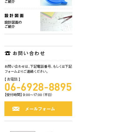
〒534-0016 
TEL:06-6928-3
■
個人情報
当社にご提供い
見･ご要望に対
いただきます。
■
個人情報
取得した個人情
■
個人情報
利用目的の範囲
この場合、個人
し、個人情報の
どがないように