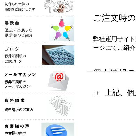
ご注文時
弊社運用サイト
ージにてご紹介
個人情報
上記、個
■
事業者の
株式会社 坂井
■
個人情報
品質保証部 課