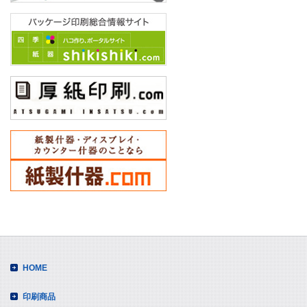
■
本人が容
取得
クッキーやウェ
ない方法による
■
個人情報
取得した個人情
の他個人情報の
得した個人情報
SSL（Secur
■
個人情報
当社ホームペー
HOME
■
個人情報
印刷商品
品質保証部 主