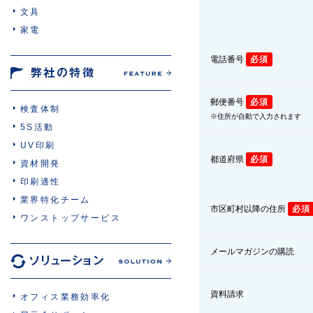
文具
家電
電話番号
必須
郵便番号
必須
検査体制
※住所が自動で入力されます
5S活動
UV印刷
都道府県
必須
資材開発
印刷適性
業界特化チーム
市区町村以降の住所
必須
ワンストップサービス
メールマガジンの購読
資料請求
オフィス業務効率化