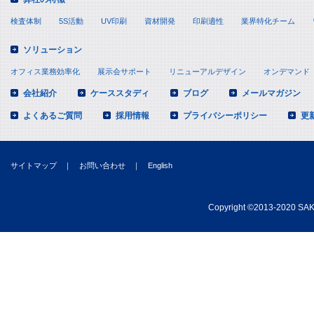
検査体制
5S活動
UV印刷
資材開発
印刷適性
業界特化チーム
ソリューション
オフィス業務効率化
展示会サポート
リニューアルデザイン
オンデマンド
会社紹介
ケーススタディ
ブログ
メールマガジン
よくあるご質問
採用情報
プライバシーポリシー
更
サイトマップ
｜
お問い合わせ
｜
English
Copyright
©
2013-2020 SAKA