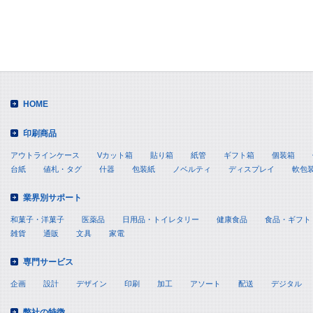
HOME
印刷商品
アウトラインケース
Vカット箱
貼り箱
紙管
ギフト箱
個装箱
台紙
値札・タグ
什器
包装紙
ノベルティ
ディスプレイ
軟包
業界別サポート
和菓子・洋菓子
医薬品
日用品・トイレタリー
健康食品
食品・ギフト
雑貨
通販
文具
家電
専門サービス
企画
設計
デザイン
印刷
加工
アソート
配送
デジタル
弊社の特徴