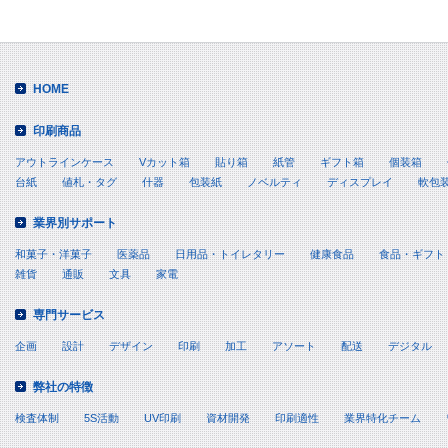
HOME
印刷商品
アウトラインケース
Vカット箱
貼り箱
紙管
ギフト箱
個装箱
台紙
値札・タグ
什器
包装紙
ノベルティ
ディスプレイ
軟包
業界別サポート
和菓子・洋菓子
医薬品
日用品・トイレタリー
健康食品
食品・ギフト
雑貨
通販
文具
家電
専門サービス
企画
設計
デザイン
印刷
加工
アソート
配送
デジタル
弊社の特徴
検査体制
5S活動
UV印刷
資材開発
印刷適性
業界特化チーム