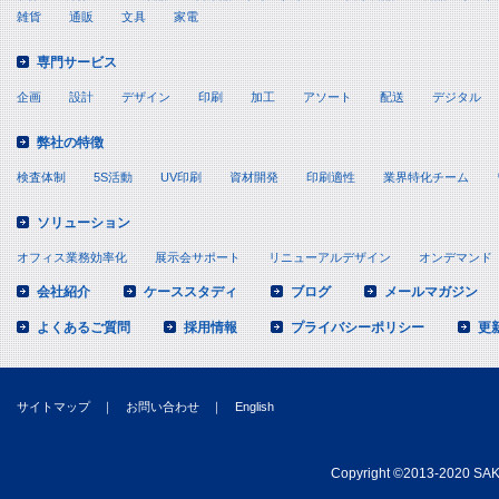
雑貨
通販
文具
家電
専門サービス
企画
設計
デザイン
印刷
加工
アソート
配送
デジタル
弊社の特徴
検査体制
5S活動
UV印刷
資材開発
印刷適性
業界特化チーム
ソリューション
オフィス業務効率化
展示会サポート
リニューアルデザイン
オンデマンド
会社紹介
ケーススタディ
ブログ
メールマガジン
よくあるご質問
採用情報
プライバシーポリシー
更
サイトマップ
｜
お問い合わせ
｜
English
Copyright
©
2013-2020 SAKA