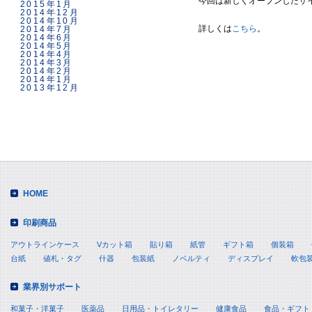
今回は新しくオープンしたサ
2015年1月
2014年12月
2014年10月
詳しくは
こちら
。
2014年7月
2014年6月
2014年5月
2014年4月
2014年3月
2014年2月
2014年1月
2013年12月
HOME
印刷商品
アウトラインケース
Vカット箱
貼り箱
紙管
ギフト箱
個装箱
台紙
値札・タグ
什器
包装紙
ノベルティ
ディスプレイ
軟包
業界別サポート
和菓子・洋菓子
医薬品
日用品・トイレタリー
健康食品
食品・ギフト