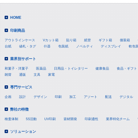
HOME
印刷商品
アウトラインケース
Vカット箱
貼り箱
紙管
ギフト箱
個装箱
台紙
値札・タグ
什器
包装紙
ノベルティ
ディスプレイ
軟包
業界別サポート
和菓子・洋菓子
医薬品
日用品・トイレタリー
健康食品
食品・ギフト
雑貨
通販
文具
家電
専門サービス
企画
設計
デザイン
印刷
加工
アソート
配送
デジタル
弊社の特徴
検査体制
5S活動
UV印刷
資材開発
印刷適性
業界特化チーム
ソリューション