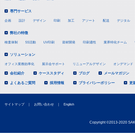
専門サービス
企画
設計
デザイン
印刷
加工
アソート
配送
デジタル
弊社の特徴
検査体制
5S活動
UV印刷
資材開発
印刷適性
業界特化チーム
ソリューション
オフィス業務効率化
展示会サポート
リニューアルデザイン
オンデマンド
会社紹介
ケーススタディ
ブログ
メールマガジン
よくあるご質問
採用情報
プライバシーポリシー
更
サイトマップ
｜
お問い合わせ
｜
English
Copyright
©
2013-2020 SAKA