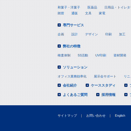
和菓子・洋菓子
医薬品
日用品・トイレタ
雑貨
通販
文具
家電
専門サービス
企画
設計
デザイン
印刷
加工
弊社の特徴
検査体制
5S活動
UV印刷
資材開発
ソリューション
オフィス業務効率化
展示会サポート
リニ
会社紹介
ケーススタディ
よくあるご質問
採用情報
サイトマップ
｜
お問い合わせ
｜
English