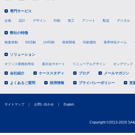
専門サービス
企画
設計
デザイン
印刷
加工
アソート
配送
デジタル
弊社の特徴
検査体制
5S活動
UV印刷
資材開発
印刷適性
業界特化チーム
ソリューション
オフィス業務効率化
展示会サポート
リニューアルデザイン
オンデマンド
会社紹介
ケーススタディ
ブログ
メールマガジン
よくあるご質問
採用情報
プライバシーポリシー
更
サイトマップ
｜
お問い合わせ
｜
English
Copyright
©
2013-2020 SAKA