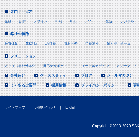
専門サービス
企画
設計
デザイン
印刷
加工
アソート
配送
デジタル
弊社の特徴
検査体制
5S活動
UV印刷
資材開発
印刷適性
業界特化チーム
ソリューション
オフィス業務効率化
展示会サポート
リニューアルデザイン
オンデマンド
会社紹介
ケーススタディ
ブログ
メールマガジン
よくあるご質問
採用情報
プライバシーポリシー
更
サイトマップ
｜
お問い合わせ
｜
English
Copyright
©
2013-2020 SAKA