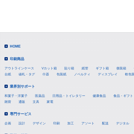
HOME
印刷商品
アウトラインケース
Vカット箱
貼り箱
紙管
ギフト箱
個装箱
台紙
値札・タグ
什器
包装紙
ノベルティ
ディスプレイ
軟包
業界別サポート
和菓子・洋菓子
医薬品
日用品・トイレタリー
健康食品
食品・ギフト
雑貨
通販
文具
家電
専門サービス
企画
設計
デザイン
印刷
加工
アソート
配送
デジタル