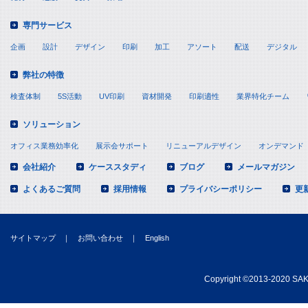
専門サービス
企画
設計
デザイン
印刷
加工
アソート
配送
デジタル
弊社の特徴
検査体制
5S活動
UV印刷
資材開発
印刷適性
業界特化チーム
ソリューション
オフィス業務効率化
展示会サポート
リニューアルデザイン
オンデマンド
会社紹介
ケーススタディ
ブログ
メールマガジン
よくあるご質問
採用情報
プライバシーポリシー
更
サイトマップ
｜
お問い合わせ
｜
English
Copyright
©
2013-2020 SAKA