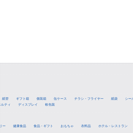
紙管
ギフト箱
個装箱
缶ケース
チラシ・フライヤー
紙袋
シー
ベルティ
ディスプレイ
軟包装
リー
健康食品
食品・ギフト
おもちゃ
衣料品
ホテル・レストラン