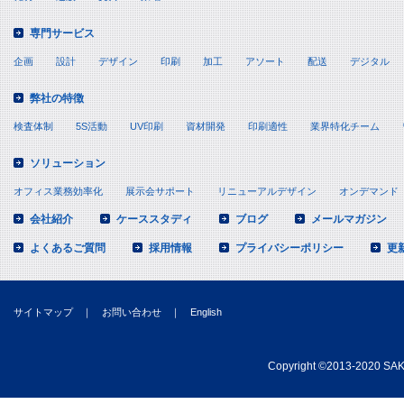
専門サービス
企画
設計
デザイン
印刷
加工
アソート
配送
デジタル
弊社の特徴
検査体制
5S活動
UV印刷
資材開発
印刷適性
業界特化チーム
ソリューション
オフィス業務効率化
展示会サポート
リニューアルデザイン
オンデマンド
会社紹介
ケーススタディ
ブログ
メールマガジン
よくあるご質問
採用情報
プライバシーポリシー
更
サイトマップ
｜
お問い合わせ
｜
English
Copyright
©
2013-2020 SAKA