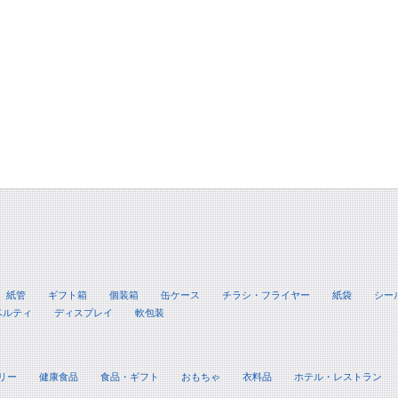
紙管
ギフト箱
個装箱
缶ケース
チラシ・フライヤー
紙袋
シー
ベルティ
ディスプレイ
軟包装
リー
健康食品
食品・ギフト
おもちゃ
衣料品
ホテル・レストラン