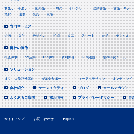
和菓子・洋菓子
医薬品
日用品・トイレタリー
健康食品
食品・ギフト
雑貨
通販
文具
家電
専門サービス
企画
設計
デザイン
印刷
加工
アソート
配送
デジタル
弊社の特徴
検査体制
5S活動
UV印刷
資材開発
印刷適性
業界特化チーム
ソリューション
オフィス業務効率化
展示会サポート
リニューアルデザイン
オンデマンド
会社紹介
ケーススタディ
ブログ
メールマガジン
よくあるご質問
採用情報
プライバシーポリシー
更
サイトマップ
｜
お問い合わせ
｜
English